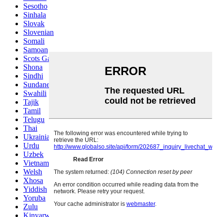
Sesotho
Sinhala
Slovak
Slovenian
Somali
Samoan
Scots Gaelic
Shona
Sindhi
Sundanese
Swahili
Tajik
Tamil
Telugu
Thai
Ukrainian
Urdu
Uzbek
Vietnamese
Welsh
Xhosa
Yiddish
Yoruba
Zulu
Kinyarwanda