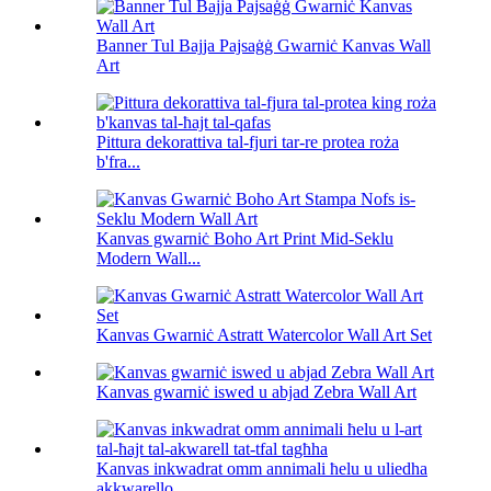
Banner Tul Bajja Pajsaġġ Gwarniċ Kanvas Wall
Art
Pittura dekorattiva tal-fjuri tar-re protea roża
b'fra...
Kanvas gwarniċ Boho Art Print Mid-Seklu
Modern Wall...
Kanvas Gwarniċ Astratt Watercolor Wall Art Set
Kanvas gwarniċ iswed u abjad Zebra Wall Art
Kanvas inkwadrat omm annimali ħelu u uliedha
akkwarello...