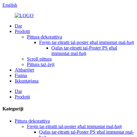
English
Dar
Prodotti
Pittura dekorattiva
Frejm tar-ritratti tal-poster għal immuntat mal-ħajt
Qafas tar-ritratti tal-Poster PS għal
immuntat mal-ħajt
Scroll pittura
Pittura taż-żejt
Aħbarijiet
Fuqna
Ikkuntatjana
Dar
Prodotti
Kategoriji
Pittura dekorattiva
Frejm tar-ritratti tal-poster għal immuntat mal-ħajt
Qafas tar-ritratti tal-Poster PS għal immuntat mal-