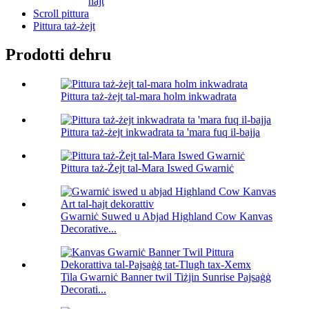
ħajt
Scroll pittura
Pittura taż-żejt
Prodotti dehru
Pittura taż-żejt tal-mara ħolm inkwadrata
Pittura taż-żejt inkwadrata ta 'mara fuq il-bajja
Pittura taż-Żejt tal-Mara Iswed Gwarniċ
Gwarniċ Suwed u Abjad Highland Cow Kanvas
Decorative...
Tila Gwarniċ Banner twil Tiżjin Sunrise Pajsaġġ
Decorati...