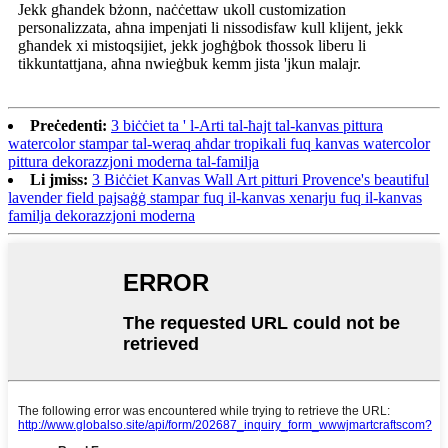
Jekk għandek bżonn, naċċettaw ukoll customization
personalizzata, aħna impenjati li nissodisfaw kull klijent, jekk
għandek xi mistoqsijiet, jekk jogħġbok tħossok liberu li
tikkuntattjana, aħna nwieġbuk kemm jista 'jkun malajr.
Preċedenti:
3 biċċiet ta ' l-Arti tal-ħajt tal-kanvas pittura
watercolor stampar tal-weraq aħdar tropikali fuq kanvas watercolor
pittura dekorazzjoni moderna tal-familja
Li jmiss:
3 Biċċiet Kanvas Wall Art pitturi Provence's beautiful
lavender field pajsaġġ stampar fuq il-kanvas xenarju fuq il-kanvas
familja dekorazzjoni moderna