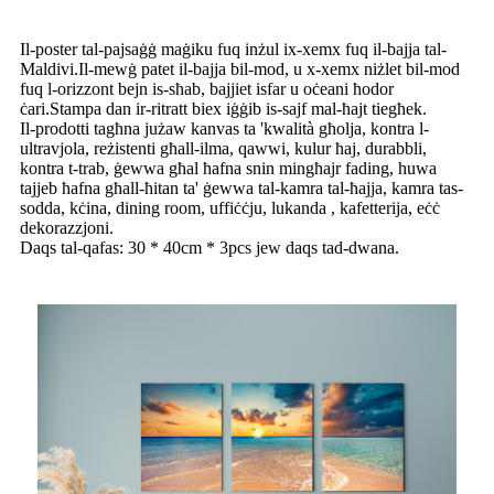
Il-poster tal-pajsaġġ maġiku fuq inżul ix-xemx fuq il-bajja tal-
Maldivi.Il-mewġ patet il-bajja bil-mod, u x-xemx niżlet bil-mod
fuq l-orizzont bejn is-sħab, bajjiet isfar u oċeani ħodor
ċari.Stampa dan ir-ritratt biex iġġib is-sajf mal-ħajt tiegħek.
Il-prodotti tagħna jużaw kanvas ta 'kwalità għolja, kontra l-
ultravjola, reżistenti għall-ilma, qawwi, kulur ħaj, durabbli,
kontra t-trab, ġewwa għal ħafna snin mingħajr fading, huwa
tajjeb ħafna għall-ħitan ta' ġewwa tal-kamra tal-ħajja, kamra tas-
sodda, kċina, dining room, uffiċċju, lukanda , kafetterija, eċċ
dekorazzjoni.
Daqs tal-qafas: 30 * 40cm * 3pcs jew daqs tad-dwana.