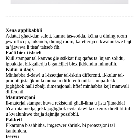
Xena applikabbli
Adattat għad-dar, salott, kamra tas-sodda, kċina u dining room
jew uffiċċju, lukanda, dining room, kafetterija u kwalunkwe ħajt
ta 'ġewwa li tista' taħseb fih.
Faċli biex tistrieħ
Kull stampar tal-kanvas ġie ssikkat fuq qafas ta 'injam solidu,
ippakkjat bil-gallerija b'ganċijiet biex jiddendlu minnufih.
Kulur u daqs
Minħabba d-dawl u l-issettjar tal-iskrin differenti, il-kulur tal-
prodott jista 'jkun kemmxejn differenti mill-istampa.Jekk
jogħġbok ħalli żbalji dimensjonali ħfief minħabba kejl manwali
differenti.
Manutenzjoni
Il-materjal stampat huwa reżistenti għall-ilma u jista 'jitnaddaf
b'ċarruta niedja, jekk jogħġbok evita dawl tax-xemx dirett fit-tul
u kwalunkwe tbajja żejtnija possibbli.
Pakkett
F'kartuna b'saħħitha, imgeżwer shrink, bi protezzjoni tal-
kantuniera.
Iservu