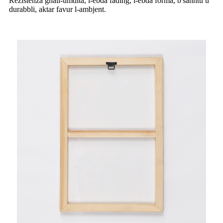
Reżistenza għall-umdità, l-ebda fading, l-ebda forma, b'saħħtu u
durabbli, aktar favur l-ambjent.