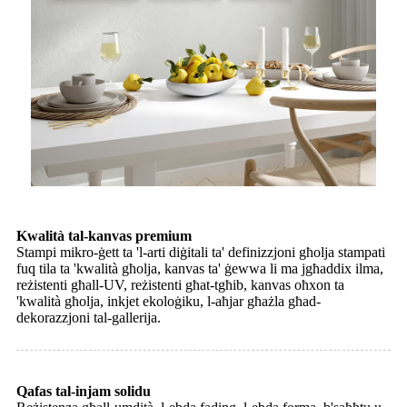
Kwalità tal-kanvas premium
Stampi mikro-ġett ta 'l-arti diġitali ta' definizzjoni għolja stampati
fuq tila ta 'kwalità għolja, kanvas ta' ġewwa li ma jgħaddix ilma,
reżistenti għall-UV, reżistenti għat-tgħib, kanvas oħxon ta
'kwalità għolja, inkjet ekoloġiku, l-aħjar għażla għad-
dekorazzjoni tal-gallerija.
Qafas tal-injam solidu