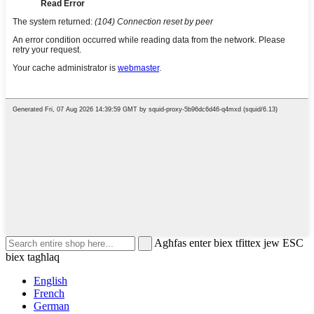
Agħfas enter biex tfittex jew ESC
biex tagħlaq
English
French
German