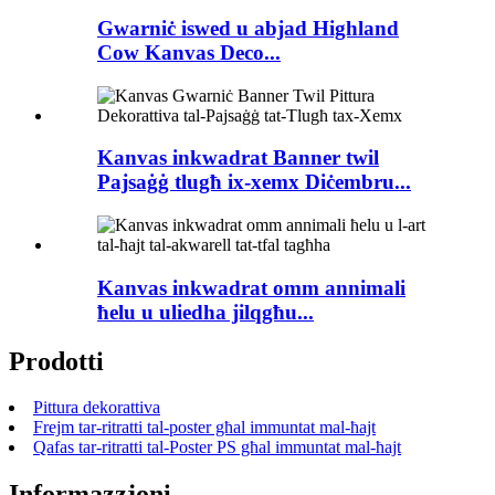
Gwarniċ iswed u abjad Highland
Cow Kanvas Deco...
Kanvas inkwadrat Banner twil
Pajsaġġ tlugħ ix-xemx Diċembru...
Kanvas inkwadrat omm annimali
ħelu u uliedha jilqgħu...
Prodotti
Pittura dekorattiva
Frejm tar-ritratti tal-poster għal immuntat mal-ħajt
Qafas tar-ritratti tal-Poster PS għal immuntat mal-ħajt
Informazzjoni