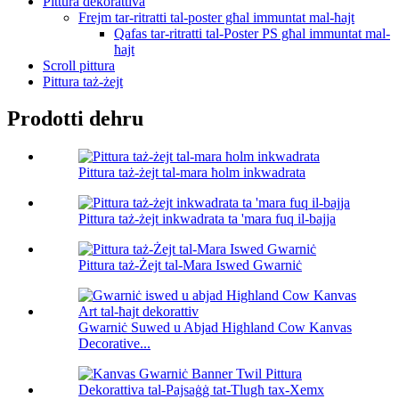
Pittura dekorattiva
Frejm tar-ritratti tal-poster għal immuntat mal-ħajt
Qafas tar-ritratti tal-Poster PS għal immuntat mal-
ħajt
Scroll pittura
Pittura taż-żejt
Prodotti dehru
Pittura taż-żejt tal-mara ħolm inkwadrata
Pittura taż-żejt inkwadrata ta 'mara fuq il-bajja
Pittura taż-Żejt tal-Mara Iswed Gwarniċ
Gwarniċ Suwed u Abjad Highland Cow Kanvas
Decorative...