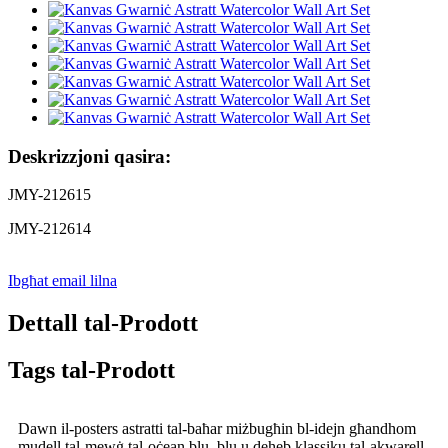
Deskrizzjoni qasira:
JMY-212615
JMY-212614
Ibgħat email lilna
Dettall tal-Prodott
Tags tal-Prodott
Dawn il-posters astratti tal-baħar miżbugħin bl-idejn għandhom
mudell tal-mewġ tal-oċean blu, blu u deheb klassiku tal-akwarell