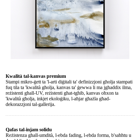
Kwalità tal-kanvas premium
Stampi mikro-ġett ta 'l-arti diġitali ta' definizzjoni għolja stampati
fuq tila ta 'kwalità għolja, kanvas ta' ġewwa li ma jgħaddix ilma,
reżistenti għall-UV, reżistenti għat-tgħib, kanvas oħxon ta
'kwalità għolja, inkjet ekoloġiku, l-aħjar għażla għad-
dekorazzjoni tal-gallerija.
Qafas tal-injam solidu
Reżistenza għall-umdità, l-ebda fading, l-ebda forma, b'saħħtu u