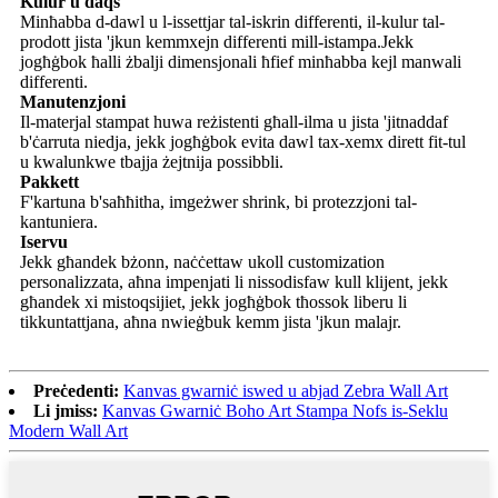
Kulur u daqs
Minħabba d-dawl u l-issettjar tal-iskrin differenti, il-kulur tal-
prodott jista 'jkun kemmxejn differenti mill-istampa.Jekk
jogħġbok ħalli żbalji dimensjonali ħfief minħabba kejl manwali
differenti.
Manutenzjoni
Il-materjal stampat huwa reżistenti għall-ilma u jista 'jitnaddaf
b'ċarruta niedja, jekk jogħġbok evita dawl tax-xemx dirett fit-tul
u kwalunkwe tbajja żejtnija possibbli.
Pakkett
F'kartuna b'saħħitha, imgeżwer shrink, bi protezzjoni tal-
kantuniera.
Iservu
Jekk għandek bżonn, naċċettaw ukoll customization
personalizzata, aħna impenjati li nissodisfaw kull klijent, jekk
għandek xi mistoqsijiet, jekk jogħġbok tħossok liberu li
tikkuntattjana, aħna nwieġbuk kemm jista 'jkun malajr.
Preċedenti:
Kanvas gwarniċ iswed u abjad Zebra Wall Art
Li jmiss:
Kanvas Gwarniċ Boho Art Stampa Nofs is-Seklu
Modern Wall Art