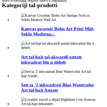
Ikteb il-messaġġ tiegħek hawn u ibgħatilna
Kategoriji tal-prodotti
Kanvas gwarniċ Boho Art Print Mid-
Seklu Moderna...
Art tal-ħajt tal-akwarell astratt
inkwadrat blu u deheb
Sett ta '2 inkwadrati Blue Watercolor
Art tal-ħajt Astratt