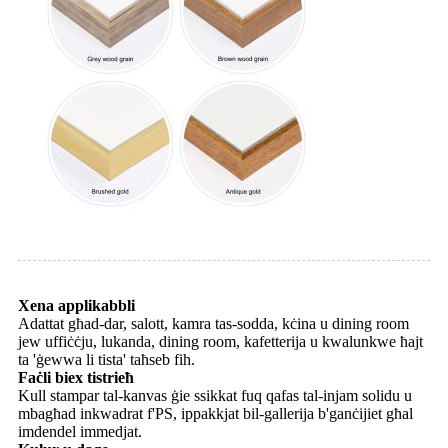
Xena applikabbli
Adattat għad-dar, salott, kamra tas-sodda, kċina u dining room
jew uffiċċju, lukanda, dining room, kafetterija u kwalunkwe ħajt
ta 'ġewwa li tista' taħseb fih.
Faċli biex tistrieħ
Kull stampar tal-kanvas ġie ssikkat fuq qafas tal-injam solidu u
mbagħad inkwadrat f'PS, ippakkjat bil-gallerija b'ganċijiet għal
imdendel immedjat.