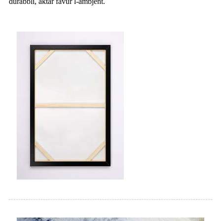
durabbli, aktar favur l-ambjent.