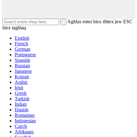
Agħfas enter biex tfittex jew ESC
biex tagħlaq
English
French
German
Portuguese
Spanish
Russian
Japanese
Korean
Arabic
Irish
Greek
Turkish
Italian
Danish
Romanian
Indonesian
Czech
Afrikaans