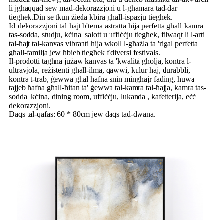
li jgħaqqad sew mad-dekorazzjoni u l-għamara tad-dar
tiegħek.Din se tkun żieda kbira għall-ispazju tiegħek.
Id-dekorazzjoni tal-ħajt b'tema astratta hija perfetta għall-kamra
tas-sodda, studju, kċina, salott u uffiċċju tiegħek, filwaqt li l-arti
tal-ħajt tal-kanvas vibranti hija wkoll l-għażla ta 'rigal perfetta
għall-familja jew ħbieb tiegħek f'diversi festivals.
Il-prodotti tagħna jużaw kanvas ta 'kwalità għolja, kontra l-
ultravjola, reżistenti għall-ilma, qawwi, kulur ħaj, durabbli,
kontra t-trab, ġewwa għal ħafna snin mingħajr fading, huwa
tajjeb ħafna għall-ħitan ta' ġewwa tal-kamra tal-ħajja, kamra tas-
sodda, kċina, dining room, uffiċċju, lukanda , kafetterija, eċċ
dekorazzjoni.
Daqs tal-qafas: 60 * 80cm jew daqs tad-dwana.