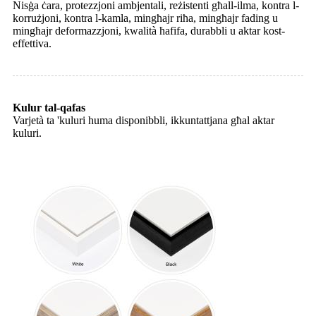
Nisġa ċara, protezzjoni ambjentali, reżistenti għall-ilma, kontra l-
korrużjoni, kontra l-kamla, mingħajr riħa, mingħajr fading u
mingħajr deformazzjoni, kwalità ħafifa, durabbli u aktar kost-
effettiva.
Kulur tal-qafas
Varjetà ta 'kuluri huma disponibbli, ikkuntattjana għal aktar
kuluri.