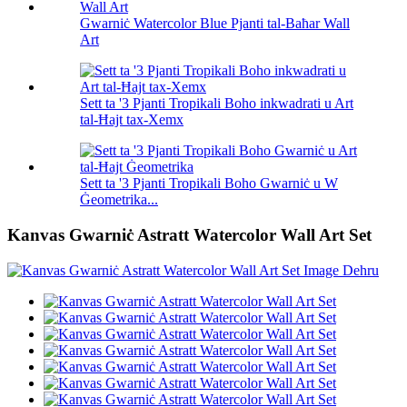
Gwarniċ Watercolor Blue Pjanti tal-Baħar Wall
Art
Sett ta '3 Pjanti Tropikali Boho inkwadrati u Art
tal-Ħajt tax-Xemx
Sett ta '3 Pjanti Tropikali Boho Gwarniċ u W
Ġeometrika...
Kanvas Gwarniċ Astratt Watercolor Wall Art Set