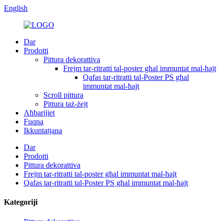
English
Dar
Prodotti
Pittura dekorattiva
Frejm tar-ritratti tal-poster għal immuntat mal-ħajt
Qafas tar-ritratti tal-Poster PS għal
immuntat mal-ħajt
Scroll pittura
Pittura taż-żejt
Aħbarijiet
Fuqna
Ikkuntatjana
Dar
Prodotti
Pittura dekorattiva
Frejm tar-ritratti tal-poster għal immuntat mal-ħajt
Qafas tar-ritratti tal-Poster PS għal immuntat mal-ħajt
Kategoriji