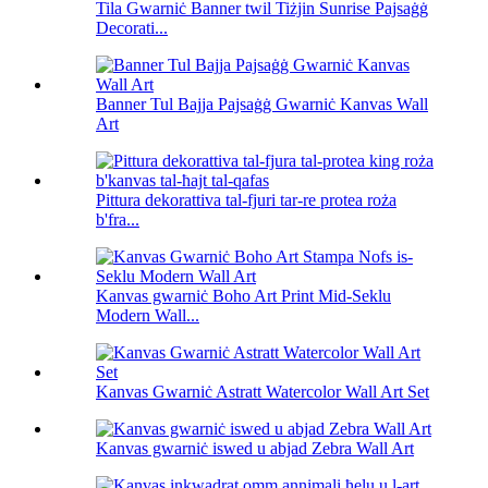
Tila Gwarniċ Banner twil Tiżjin Sunrise Pajsaġġ
Decorati...
Banner Tul Bajja Pajsaġġ Gwarniċ Kanvas Wall
Art
Pittura dekorattiva tal-fjuri tar-re protea roża
b'fra...
Kanvas gwarniċ Boho Art Print Mid-Seklu
Modern Wall...
Kanvas Gwarniċ Astratt Watercolor Wall Art Set
Kanvas gwarniċ iswed u abjad Zebra Wall Art